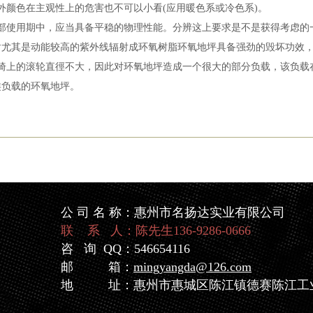
标值外颜色在主观性上的危害也不可以小看(应用暖色系或冷色系)。
全部使用期中，应当具备平稳的物理性能。分辨这上要求是不是获得考虑的
尤其是动能较高的紫外线辐射成环氧树脂环氧地坪具备强劲的毁坏功效，
座椅上的滚轮直徑不大，因此对环氧地坪造成一个很大的部分负载，该负载
类负载的环氧地坪。
公 司 名 称：惠州市名扬达实业有限公司
联 系 人：陈先生136-9286-0666
咨 询 QQ：546654116
邮 箱：
mingyangda@126.com
地 址：惠州市惠城区陈江镇德赛陈江工