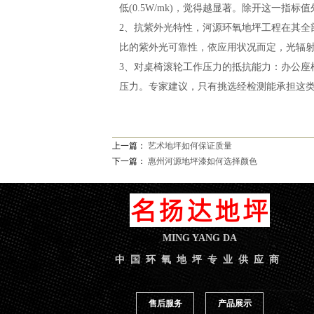
低(0.5W/mk)，觉得越显著。除开这一指
2、抗紫外光特性，河源环氧地坪工程在其
比的紫外光可靠性，依应用状况而定，光辐射
3、对桌椅滚轮工作压力的抵抗能力：办公
压力。专家建议，只有挑选经检测能承担这
上一篇：
艺术地坪如何保证质量
下一篇：
惠州河源地坪漆如何选择颜色
MING YANG DA
中国环氧地坪专业供应商
售后服务
产品展示